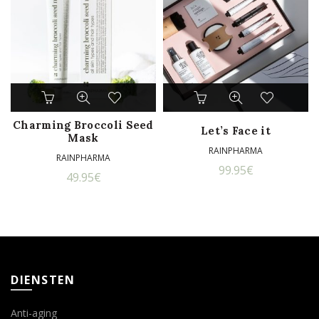
Charming Broccoli Seed
Let’s Face it
Mask
RAINPHARMA
RAINPHARMA
99.95
€
49.95
€
DIENSTEN
Anti-aging