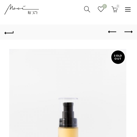
0
0
SOLD
OUT