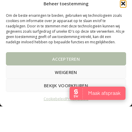
Beheer toestemming
Geef je huid de aandacht die
Om de beste ervaringen te bieden, gebruiken wij technologieën zoals
cookies om informatie over je apparaat op te slaan en/of te
raadplegen. Door in te stemmen met deze technologieën kunnen wij
het verdient
gegevens zoals surfgedrag of unieke ID's op deze site verwerken. Als je
geen toestemming geeft of uw toestemming intrekt, kan dit een
nadelige invloed hebben op bepaalde functies en mogelijkheden.
En straal meer dan ooit
ACCEPTEREN
tevoren
WEIGEREN
BEKIJK VOORKEUREN
Cookiebeleid
Privacybeleid
Welkom op onze webshop
NEGEREN