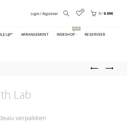
0
0
/
0.00
€
Login / Registreer
NEW
LIJ LIJF”
ARRANGEMENT
WEBSHOP
RESERVEER
ith Lab
adeau verpakken