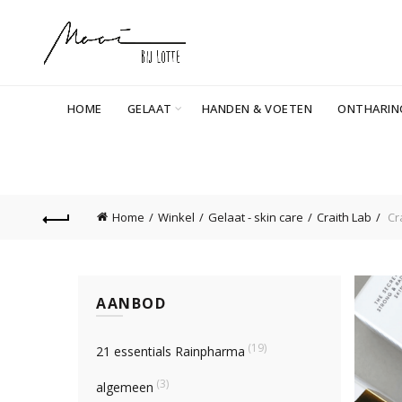
HOME
GELAAT
HANDEN & VOETEN
ONTHARIN
Home
Winkel
Gelaat - skin care
Craith Lab
Cra
AANBOD
(19)
21 essentials Rainpharma
(3)
algemeen