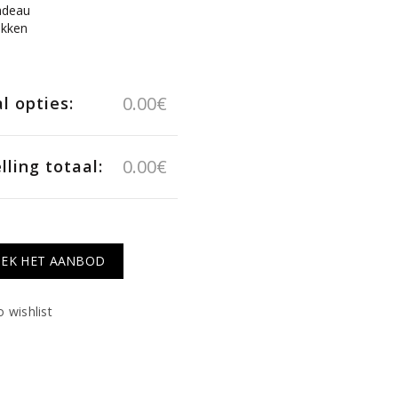
adeau
akken
0.00
€
l opties:
0.00
€
lling totaal:
EK HET AANBOD
 wishlist