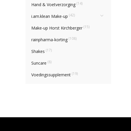
(14)
Hand & Voetverzorging
(42)
i.am.klean Make-up
(15)
Make-up Horst Kirchberger
(108)
rainpharma-korting
(17)
Shakes
(8)
Suncare
(19)
Voedingssupplement