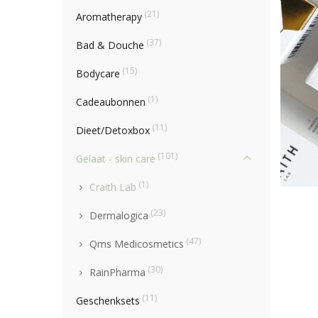
(21)
Aromatherapy
(37)
Bad & Douche
(15)
Bodycare
(1)
Cadeaubonnen
(11)
Dieet/Detoxbox
(101)
Gelaat - skin care
(1)
Craith Lab
(23)
Dermalogica
(47)
Qms Medicosmetics
(30)
RainPharma
(11)
Geschenksets