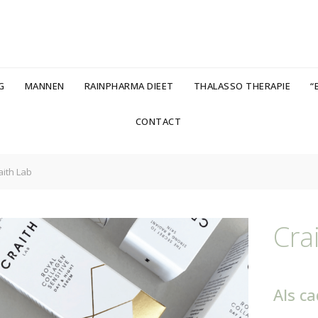
G
MANNEN
RAINPHARMA DIEET
THALASSO THERAPIE
“B
CONTACT
ith Lab
Cra
Als c