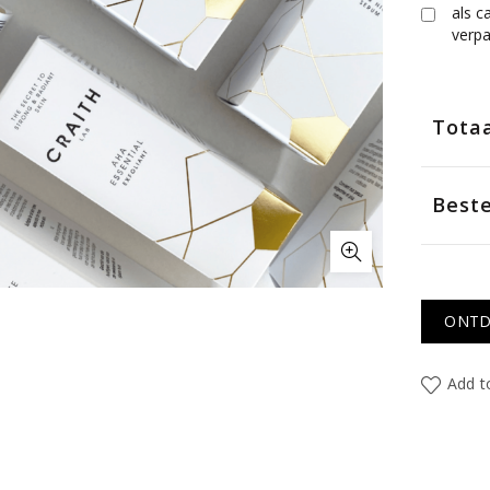
als c
verp
Totaa
Beste
ONTD
Add to