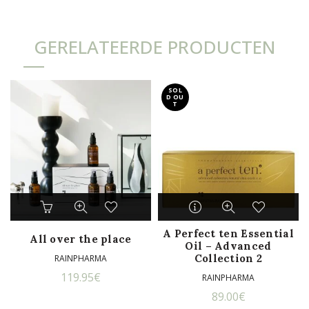
GERELATEERDE PRODUCTEN
SOL
D OU
T
A Perfect ten Essential
All over the place
Oil – Advanced
Collection 2
RAINPHARMA
119.95
€
RAINPHARMA
89.00
€