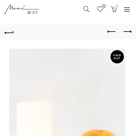
0
0
SOLD
OUT