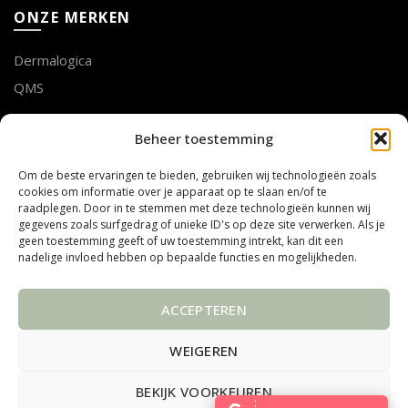
ONZE MERKEN
Dermalogica
QMS
LOTTE GEUSENS
Beheer toestemming
Om de beste ervaringen te bieden, gebruiken wij technologieën zoals
Tel. 011 75 53 28
cookies om informatie over je apparaat op te slaan en/of te
mail info@mooibijlotte.be
raadplegen. Door in te stemmen met deze technologieën kunnen wij
gegevens zoals surfgedrag of unieke ID's op deze site verwerken. Als je
geen toestemming geeft of uw toestemming intrekt, kan dit een
ADRES
nadelige invloed hebben op bepaalde functies en mogelijkheden.
Steenweg Linde 10
ACCEPTEREN
3990 PEER
Belgïe
WEIGEREN
BEKIJK VOORKEUREN