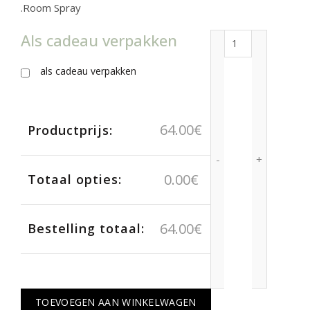
.Room Spray
Als cadeau verpakken
Pure Nature Esse
als cadeau verpakken
64.00
€
Productprijs:
0.00
€
Totaal opties:
64.00
€
Bestelling totaal:
TOEVOEGEN AAN WINKELWAGEN