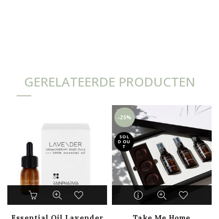
GERELATEERDE PRODUCTEN
-25%
SOL
D OU
T
Essential Oil Lavender
Take Me Home