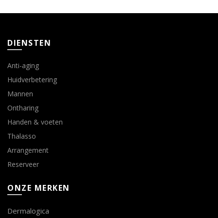
89.00€
gekozen
worden
op
DIENSTEN
de
productpagina
Anti-aging
Huidverbetering
Mannen
Ontharing
Handen & voeten
Thalasso
Arrangement
Reserveer
ONZE MERKEN
Dermalogica