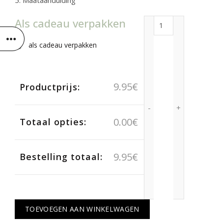
5. Maataanduiding
Als cadeau verpakken
Shaker aantal
als cadeau verpakken
9.95
€
Productprijs:
0.00
€
Totaal opties:
9.95
€
Bestelling totaal:
TOEVOEGEN AAN WINKELWAGEN