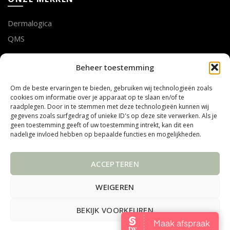
Dermalogica
QMS
LOTTE GEUSENS
Beheer toestemming
Om de beste ervaringen te bieden, gebruiken wij technologieën zoals
Tel. 011 75 53 28
cookies om informatie over je apparaat op te slaan en/of te
mail info@mooibijlotte.be
raadplegen. Door in te stemmen met deze technologieën kunnen wij
gegevens zoals surfgedrag of unieke ID's op deze site verwerken. Als je
geen toestemming geeft of uw toestemming intrekt, kan dit een
ADRES
nadelige invloed hebben op bepaalde functies en mogelijkheden.
Steenweg Linde 10
ACCEPTEREN
3990 PEER
Belgïe
WEIGEREN
BEKIJK VOORKEUREN