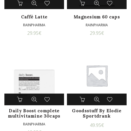
Dit
product
heeft
Caffè Latte
Magnesium 60 caps
meerdere
RAINPHARMA
RAINPHARMA
variaties.
29.95
€
29.95
€
Deze
optie
kan
gekozen
worden
op
de
productpagina
Daily Boost complete
Goodsstuff By Elodie
multivitamine 30caps
Sportdrank
RAINPHARMA
49.95
€