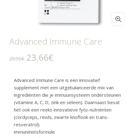
Advanced Immune Care
Oorspronkelijke
Huidige
23.66
€
29.95
€
prijs
prijs
Advanced Immune Care is een innovatief
was:
is:
supplement met een uitgebalanceerde mix van
ingrediënten die je immuunsysteem ondersteunen
29.95€.
23.66€.
(vitamine A, C, D, zink en seleen). Daarnaast bevat
het ook een reeks innovatieve fyto-nutriënten
(cordyceps, reishi, zwarte knoflook en trans-
resveratrol).
immuniteitsformule