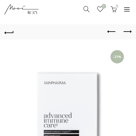
0
0
-21%