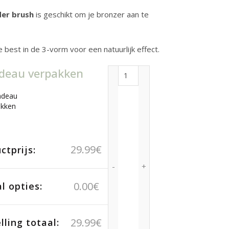
er brush
is geschikt om je bronzer aan te
e best in de 3-vorm voor een natuurlijk effect.
adeau verpakken
Powder Brush aantal
adeau
akken
29.99
€
ctprijs:
0.00
€
l opties:
29.99
€
lling totaal: