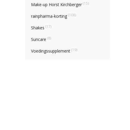
(15)
Make-up Horst Kirchberger
(108)
rainpharma-korting
(17)
Shakes
(8)
Suncare
(19)
Voedingssupplement