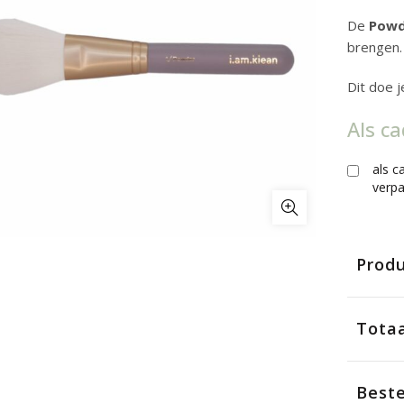
De
Powd
brengen.
Dit doe j
Als c
als c
verp
Produ
Totaa
Beste