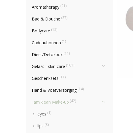
(21)
Aromatherapy
(37)
Bad & Douche
(15)
Bodycare
(1)
Cadeaubonnen
(11)
Dieet/Detoxbox
(101)
Gelaat - skin care
(11)
Geschenksets
(14)
Hand & Voetverzorging
(42)
i.am.klean Make-up
(1)
eyes
(3)
lips