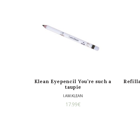
Klean Eyepencil You’re such a
Refil
taupie
I.AM.KLEAN
17.99
€