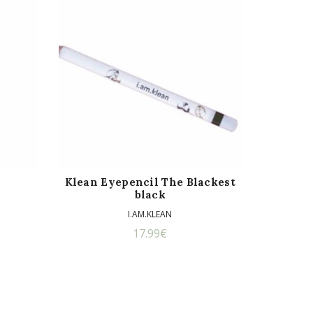
Klean Eyepencil The Blackest
black
I.AM.KLEAN
17.99
€