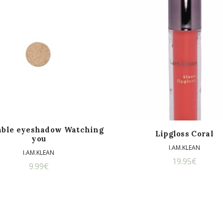
lable eyeshadow Watching
Lipgloss Coral
you
I.AM.KLEAN
I.AM.KLEAN
19.95
€
9.99
€