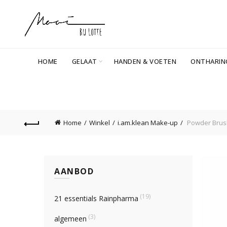
HOME
GELAAT
HANDEN & VOETEN
ONTHARIN
Home
Winkel
i.am.klean Make-up
Powder Brus
AANBOD
(19)
21 essentials Rainpharma
(3)
algemeen