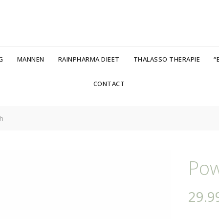
G
MANNEN
RAINPHARMA DIEET
THALASSO THERAPIE
“B
CONTACT
h
Pow
29.9