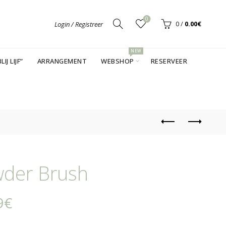
0
0
/
0.00
€
Login / Registreer
NEW
LIJ LIJF”
ARRANGEMENT
WEBSHOP
RESERVEER
der Brush
9
€