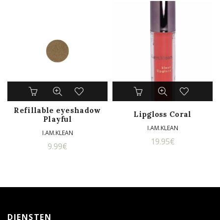
Refillable eyeshadow
Lipgloss Coral
Playful
I.AM.KLEAN
I.AM.KLEAN
19.95
€
9.99
€
DIENSTEN