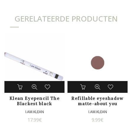
GERELATEERDE PRODUCTEN
Klean Eyepencil The
Refillable eyeshadow
Blackest black
matte-about you
I.AM.KLEAN
I.AM.KLEAN
17.99
€
9.99
€