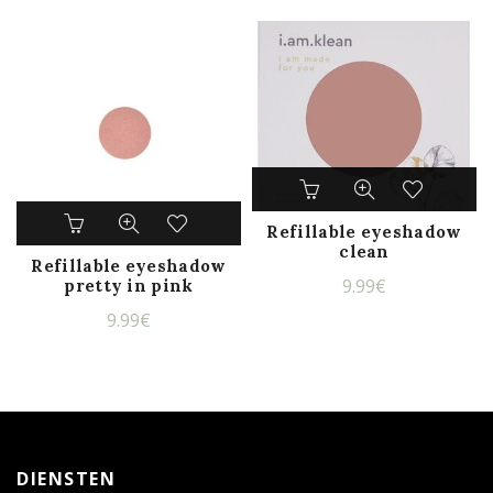
Refillable eyeshadow
clean
Refillable eyeshadow
9.99
€
pretty in pink
9.99
€
DIENSTEN