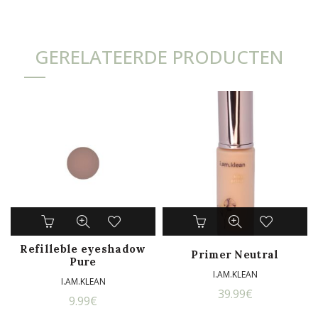
GERELATEERDE PRODUCTEN
Refilleble eyeshadow
Primer Neutral
Pure
I.AM.KLEAN
I.AM.KLEAN
39.99
€
9.99
€