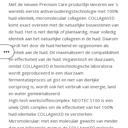
Met de nieuwe Precision Care productlijn lanceren we ’s
werelds eerste antiverouderingstechnologie met 100%
huid-identiek, micromoleculair collageen. COLLAgen3D
komt exact overeen met de natuurlijke bouwstenen van
de huid. Het is niet dierlijk of plantaardig, maar volledig
identiek aan het natuurlijke collageen in de huid. Daarom
wordt het door de huid herkend en opgenomen als
identiek aan de huid. Dit maximaliseert de compatibiliteit
en effectiviteit van de huid. Veganistisch en duurzaam,
omdat COLLAgen3D in biotechnologische laboratoria
wordt geproduceerd in een duurzaam
fermentatieproces uit gist en niet van dierlijke
oorsprong is, wordt ook het verbruik van energie, land
en water geminimaliseerd.
High-tech werkstoffencomplex: NEOTEC S100 is een
uniek QMS-complex om de effectiviteit van het 100%
huid-identieke COLLAgen3D te versterken.
Micromoleculair: met een moleculair gewicht van minder
dan een triljoenste gram is de COLLAgen3D molecule