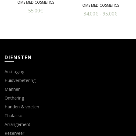
QMS MEDICOSMETICS
QMS MEDICOSMETICS
variaties.
55.00
€
Prijskla
34.00
Deze
€
-
95.00
€
optie
34.00€
kan
tot
gekozen
95.00€
worden
op
DIENSTEN
de
productpagina
Anti-aging
Huidverbetering
Mannen
Ontharing
Handen & voeten
Thalasso
Arrangement
Reserveer