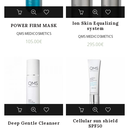
Ion Skin Equalizing
POWER FIRM MASK
system
QMS MEDICOSMETICS
QMS MEDICOSMETICS
105.00
€
295.00
€
Dit
product
Cellular sun shield
heeft
Deep Gentle Cleanser
SPF50
meerdere