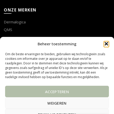
ONZE MERKEN
Dermalogica
QMS
LOTTE GEUSENS
Beheer toestemming
Om de beste ervaringen te bieden, gebruiken wij technologieën zoals
Tel. 011 75 53 28
cookies om informatie over je apparaat op te slaan en/of te
mail info@mooibijlotte.be
raadplegen. Door in te stemmen met deze technologieën kunnen wij
gegevens zoals surfgedrag of unieke ID's op deze site verwerken. Als je
geen toestemming geeft of uw toestemming intrekt, kan dit een
ADRES
nadelige invloed hebben op bepaalde functies en mogelijkheden.
Steenweg Linde 10
ACCEPTEREN
3990 PEER
Belgïe
WEIGEREN