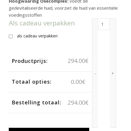
Hoogwaardig Oliecomplex:
voedt de
gedevitaliseerde huid, voorziet de huid van essentiële
voedingsstoffen
Als cadeau verpakken
QMS Precisio
als cadeau verpakken
294.00
€
Productprijs:
0.00
€
Totaal opties:
294.00
€
Bestelling totaal: