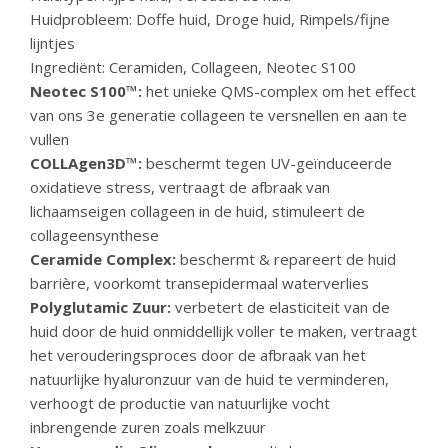
Huidprobleem: Doffe huid, Droge huid, Rimpels/fijne
lijntjes
Ingrediënt: Ceramiden, Collageen, Neotec S100
Neotec S100™️:
het unieke QMS-complex om het effect
van ons 3e generatie collageen te versnellen en aan te
vullen
COLLAgen3D™️:
beschermt tegen UV-geïnduceerde
oxidatieve stress, vertraagt de afbraak van
lichaamseigen collageen in de huid, stimuleert de
collageensynthese
Ceramide Complex:
beschermt & repareert de huid
barrière, voorkomt transepidermaal waterverlies
Polyglutamic Zuur:
verbetert de elasticiteit van de
huid door de huid onmiddellijk voller te maken, vertraagt
het verouderingsproces door de afbraak van het
natuurlijke hyaluronzuur van de huid te verminderen,
verhoogt de productie van natuurlijke vocht
inbrengende zuren zoals melkzuur