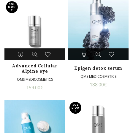
SOL
D OU
T
Advanced Cellular
Epigen detox serum
Alpine eye
QMS MEDICOSMETICS
QMS MEDICOSMETICS
188.00
€
159.00
€
SOL
D OU
T