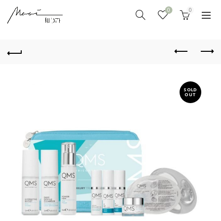
0
0
SOLD
OUT