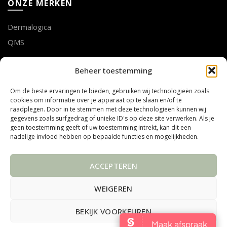
ONZE MERKEN
Dermalogica
QMS
LOTTE GEUSENS
Beheer toestemming
Om de beste ervaringen te bieden, gebruiken wij technologieën zoals
Tel. 011 75 53 28
cookies om informatie over je apparaat op te slaan en/of te
mail info@mooibijlotte.be
raadplegen. Door in te stemmen met deze technologieën kunnen wij
gegevens zoals surfgedrag of unieke ID's op deze site verwerken. Als je
geen toestemming geeft of uw toestemming intrekt, kan dit een
ADRES
nadelige invloed hebben op bepaalde functies en mogelijkheden.
Steenweg Linde 10
ACCEPTEREN
3990 PEER
Belgïe
WEIGEREN
BEKIJK VOORKEUREN