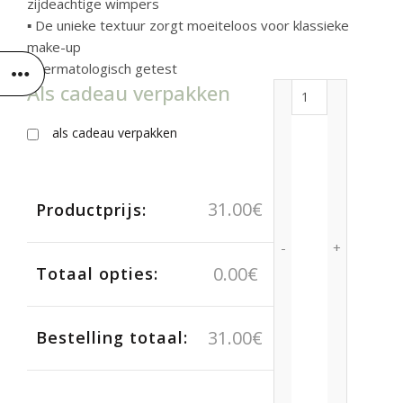
zijdeachtige wimpers
▪ De unieke textuur zorgt moeiteloos voor klassieke
make-up
▪ dermatologisch getest
Als cadeau verpakken
Mascara Oh My 
als cadeau verpakken
31.00
€
Productprijs:
0.00
€
Totaal opties:
31.00
€
Bestelling totaal: