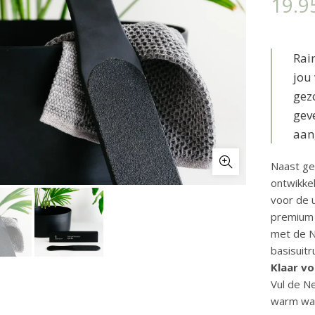
19.9
Rai
jou
gez
gev
aan
Naast ge
ont
wikke
voor de u
premiu
met
de N
basisuitr
Klaar v
Vul de Ne
warm wa