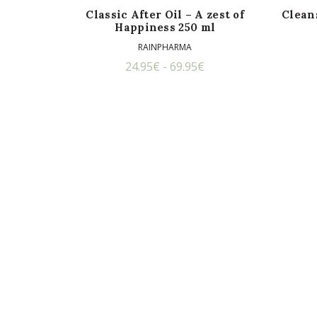
Classic After Oil – A zest of
Clean
Happiness 250 ml
RAINPHARMA
Prijsklasse:
24.95
€
-
69.95
€
24.95€
tot
69.95€