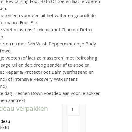
l Revitalising Foot Bath Oil toe en laat je voeten
en.
voeten een voor een uit het water en gebruik de
formance Foot File.
ke voet minstens 1 minuut met Charcoal Detox
ub.
oeten na met Skin Wash Peppermint op je Body
Towel.
je voeten (of laat ze masseren) met Refreshing
sage Oil en dep droog zonder af te spoelen.
met Repair & Protect Foot Balm (verfrissend en
nd) of Intensive Recovery Wax (intens
nd).
ke dag Freshen Down voetdeo aan voor je sokken
nen aantrekt
adeau verpakken
High Performance foot File aa
adeau
akken