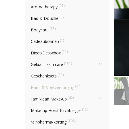
(21)
Aromatherapy
(37)
Bad & Douche
(15)
Bodycare
(1)
Cadeaubonnen
(11)
Dieet/Detoxbox
(101)
Gelaat - skin care
(11)
Geschenksets
(14)
Hand & Voetverzorging
(42)
i.am.klean Make-up
(15)
Make-up Horst Kirchberger
(108)
rainpharma-korting