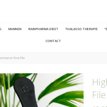
G
MANNEN
RAINPHARMA DIEET
THALASSO THERAPIE
“B
CONTACT
ormance foot File
Hig
File