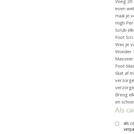
Voeg 20 m
even wek
Haal je 
High Per
Scrub el
Foot Scr
Was je v
Wonder 
Masseer 
Foot Mas
Sluit af 
verzorge
verzorge
Breng el
en schoe
Als c
als c
verp