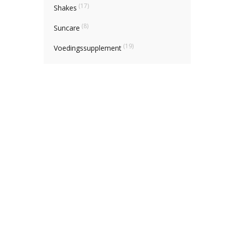
(17)
Shakes
(8)
Suncare
(19)
Voedingssupplement