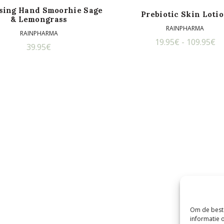
sing Hand Smoorhie Sage
Prebiotic Skin Loti
& Lemongrass
RAINPHARMA
RAINPHARMA
Pr
19.95
€
-
109.95
€
39.95
€
19
to
10
Om de beste
informatie 