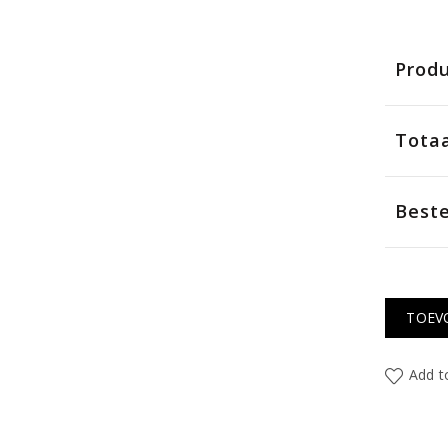
Produ
Totaa
Beste
TOEV
Add to