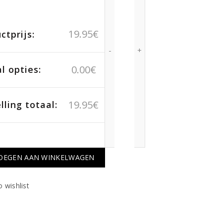
19.95
€
ctprijs:
0.00
€
l opties:
19.95
€
lling totaal:
OEGEN AAN WINKELWAGEN
 wishlist