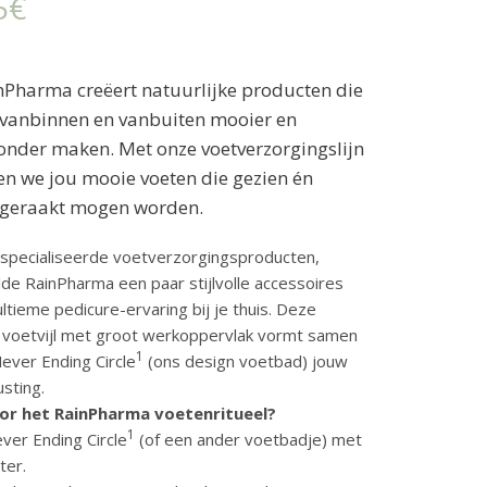
5
€
nPharma creëert natuurlijke producten die
vanbinnen en vanbuiten mooier en
onder maken. Met onze voetverzorgingslijn
en we jou mooie voeten die gezien én
geraakt mogen worden.
specialiseerde voetverzorgingsproducten,
lde RainPharma een paar stijlvolle accessoires
ltieme pedicure-ervaring bij je thuis. Deze
m
voetvijl met groot werkoppervlak vormt samen
1
ever Ending Circle
(ons design voetbad) jouw
usting.
oor het RainPharma voetenritueel?
1
ver Ending Circle
(of een ander voetbadje) met
ter.