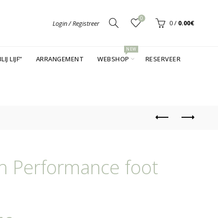
0
0
/
0.00
€
Login / Registreer
NEW
LIJ LIJF”
ARRANGEMENT
WEBSHOP
RESERVEER
h Performance foot