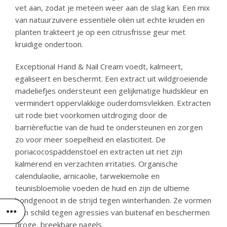
vet aan, zodat je meteen weer aan de slag kan. Een mix
van natuurzuivere essentiële oliën uit echte kruiden en
planten trakteert je op een citrusfrisse geur met
kruidige ondertoon.
Exceptional Hand & Nail Cream voedt, kalmeert,
egaliseert en beschermt. Een extract uit wildgroeiende
madeliefjes ondersteunt een gelijkmatige huidskleur en
vermindert oppervlakkige ouderdomsvlekken. Extracten
uit rode biet voorkomen uitdroging door de
barrièrefuctie van de huid te ondersteunen en zorgen
zo voor meer soepelheid en elasticiteit. De
poriacocospaddenstoel en extracten uit riet zijn
kalmerend en verzachten irritaties. Organische
calendulaolie, arnicaolie, tarwekiemolie en
teunisbloemolie voeden de huid en zijn de ultieme
bondgenoot in de strijd tegen winterhanden. Ze vormen
een schild tegen agressies van buitenaf en beschermen
droge, breekbare nagels.