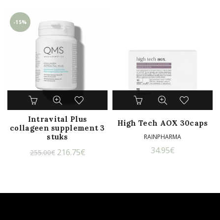
-15%
Intravital Plus
High Tech AOX 30caps
collageen supplement 3
stuks
RAINPHARMA
34.95
€
Oorspronkelijke
Huidige
216.75
€
255.00
€
prijs
prijs
was:
is:
255.00€.
216.75€.