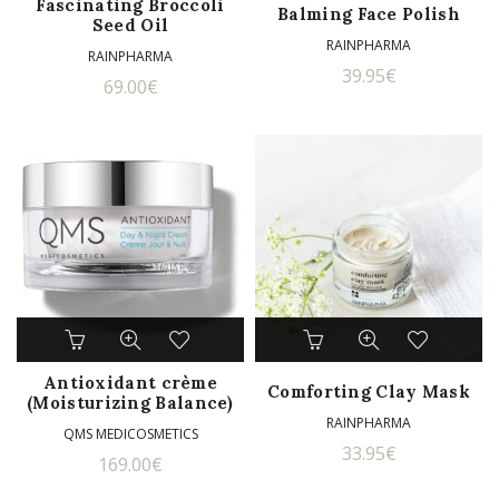
Fascinating Broccoli
Balming Face Polish
Seed Oil
RAINPHARMA
RAINPHARMA
39.95
€
69.00
€
Antioxidant crème
Comforting Clay Mask
(Moisturizing Balance)
RAINPHARMA
QMS MEDICOSMETICS
33.95
€
169.00
€