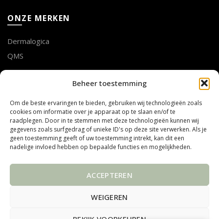
ONZE MERKEN
Dermalogica
QMS
LOTTE GEUSENS
Beheer toestemming
Om de beste ervaringen te bieden, gebruiken wij technologieën zoals
Tel. 011 75 53 28
cookies om informatie over je apparaat op te slaan en/of te
mail info@mooibijlotte.be
raadplegen. Door in te stemmen met deze technologieën kunnen wij
gegevens zoals surfgedrag of unieke ID's op deze site verwerken. Als je
geen toestemming geeft of uw toestemming intrekt, kan dit een
ADRES
nadelige invloed hebben op bepaalde functies en mogelijkheden.
Steenweg Linde 10
ACCEPTEREN
3990 PEER
Belgïe
WEIGEREN
BEKIJK VOORKEUREN