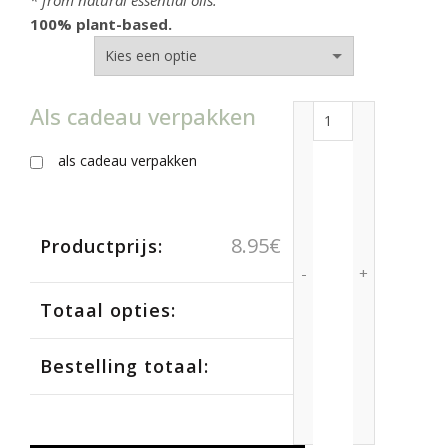
* from natural essential oils.
100% plant-based.
Als cadeau verpakken
Authentic Conditi
als cadeau verpakken
8.95
€
Productprijs:
Totaal opties:
Bestelling totaal: