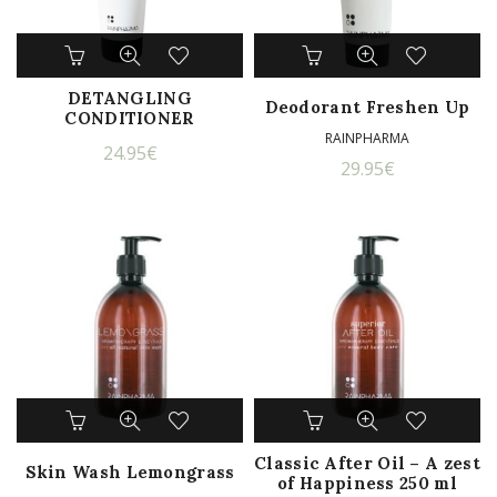
DETANGLING
Deodorant Freshen Up
CONDITIONER
RAINPHARMA
24.95
€
29.95
€
Dit
Dit
product
product
heeft
Classic After Oil – A zest
heeft
Skin Wash Lemongrass
of Happiness 250 ml
meerdere
meerdere