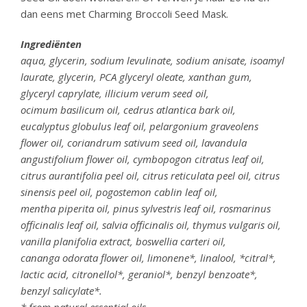
dan eens met Charming Broccoli Seed Mask.
Ingrediënten
aqua, glycerin, sodium levulinate, sodium anisate, isoamyl
laurate, glycerin, PCA glyceryl oleate, xanthan gum,
glyceryl caprylate, illicium verum seed oil,
ocimum basilicum oil, cedrus atlantica bark oil,
eucalyptus globulus leaf oil, pelargonium graveolens
flower oil, coriandrum sativum seed oil, lavandula
angustifolium flower oil, cymbopogon citratus leaf oil,
citrus aurantifolia peel oil, citrus reticulata peel oil, citrus
sinensis peel oil, pogostemon cablin leaf oil,
mentha piperita oil, pinus sylvestris leaf oil, rosmarinus
officinalis leaf oil, salvia officinalis oil, thymus vulgaris oil,
vanilla planifolia extract, boswellia carteri oil,
cananga odorata flower oil, limonene*, linalool, *citral*,
lactic acid, citronellol*, geraniol*, benzyl benzoate*,
benzyl salicylate*.