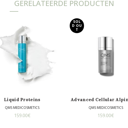
GERELATEERDE PRODUCTEN
SOL
D OU
T
Liquid Proteins
Advanced Cellular Alpi
QMS MEDICOSMETICS
QMS MEDICOSMETICS
159.00
€
159.00
€