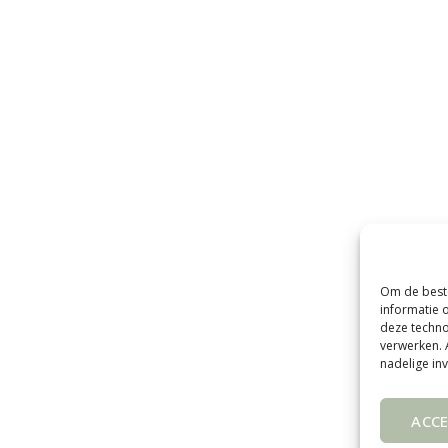
Om de beste
informatie 
deze techno
verwerken. 
nadelige in
ACC