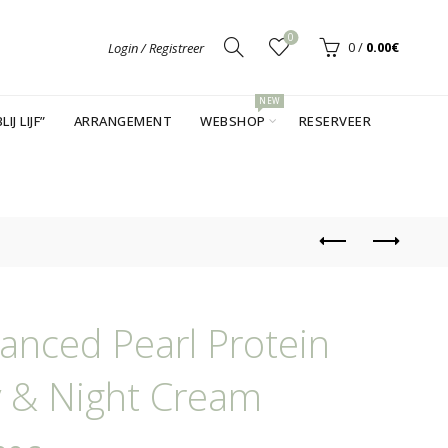
0
0
/
0.00
€
Login / Registreer
NEW
LIJ LIJF”
ARRANGEMENT
WEBSHOP
RESERVEER
anced Pearl Protein
 & Night Cream