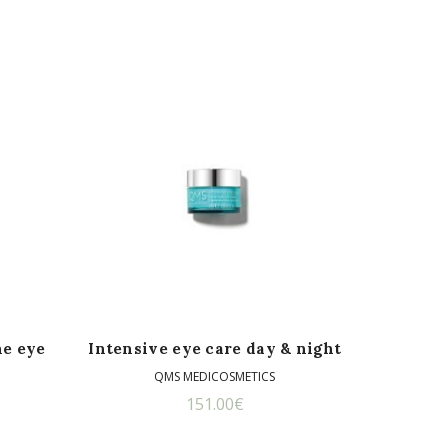
ne eye
Intensive eye care day & night
QMS MEDICOSMETICS
151.00
€