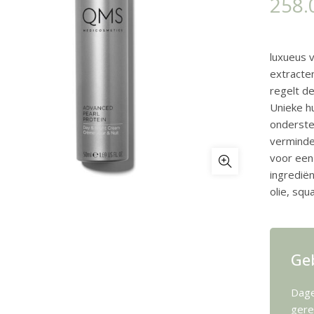
258.
luxueus 
extracte
regelt de
Unieke h
onderste
verminder
voor een 
ingrediën
olie, squ
Ge
Dage
gere