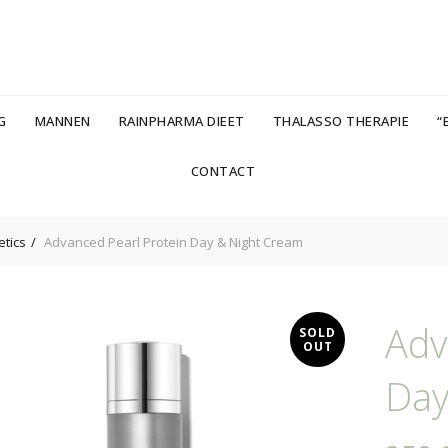
G
MANNEN
RAINPHARMA DIEET
THALASSO THERAPIE
“B
CONTACT
tics
Advanced Pearl Protein Day & Night Cream
Adv
SOLD
OUT
Day