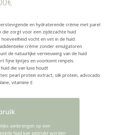
00
€
verstevigende en hydraterende crème met parel
n die zorgt voor een zijdezachte huid
 hoeveelheid vocht en vet in de huid
uididentieke crème zonder emulgatoren
unt de natuurlijke vernieuwing van de huid
t fijne lijntjes en voorkomt rimpels
huid die van luxe houdt
ten: pearl protein extract, silk protein, advocado
alane, vitamine E
bruik
lijks aanbrengen op een
inigde huid kan gebruikt worden