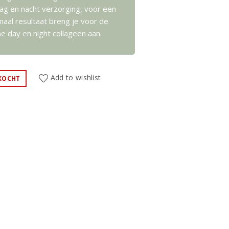
dag en nacht verzorging, voor een
maal resultaat breng je voor de
e day en night collageen aan.
Add to wishlist
KOCHT