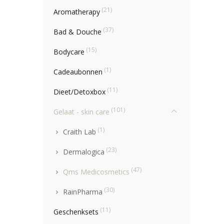
(21)
Aromatherapy
(37)
Bad & Douche
(15)
Bodycare
(1)
Cadeaubonnen
(11)
Dieet/Detoxbox
(101)
Gelaat - skin care
(1)
Craith Lab
(23)
Dermalogica
(47)
Qms Medicosmetics
(30)
RainPharma
(11)
Geschenksets