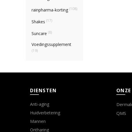
(108)
rainpharma-korting
(17)
Shakes
(8)
Suncare
Voedingssupplement
(19)
DIENSTEN
ONZE
Anti-aging
Dermal
Huidverbetering
QMS
Mannen
Ontharing