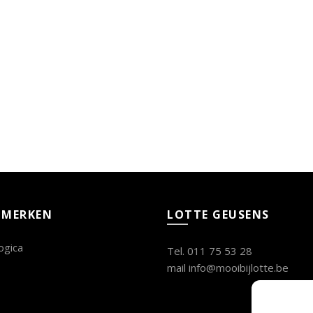
 MERKEN
LOTTE GEUSENS
ogica
Tel. 011 75 53 28
mail info@mooibijlotte.be