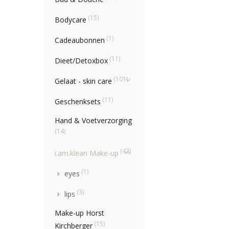
(15)
Bodycare
(1)
Cadeaubonnen
(11)
Dieet/Detoxbox
(101)
Gelaat - skin care
(11)
Geschenksets
Hand & Voetverzorging
(14)
(42)
i.am.klean Make-up
(1)
eyes
(3)
lips
Make-up Horst
(15)
Kirchberger