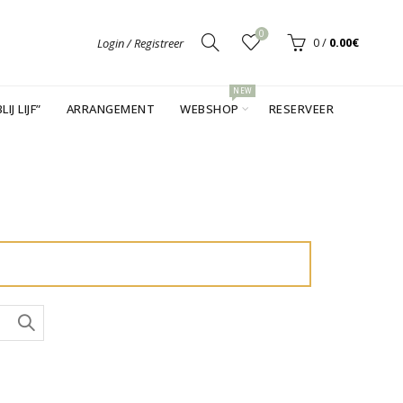
0
0
/
0.00
€
Login / Registreer
NEW
LIJ LIJF”
ARRANGEMENT
WEBSHOP
RESERVEER