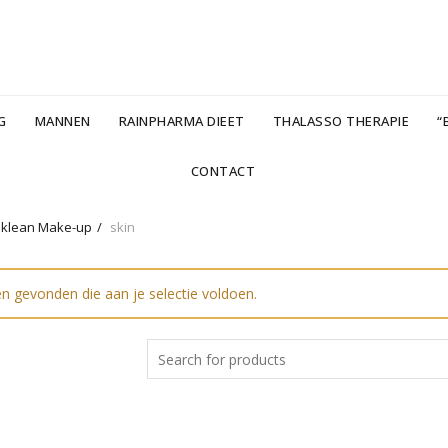
G
MANNEN
RAINPHARMA DIEET
THALASSO THERAPIE
“B
CONTACT
.klean Make-up
skin
n gevonden die aan je selectie voldoen.
Search
for: