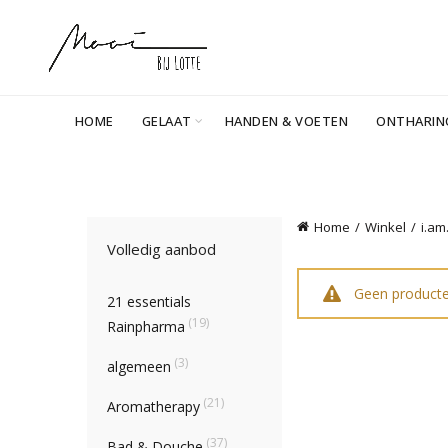
HOME
GELAAT
HANDEN & VOETEN
ONTHARIN
Home
Winkel
i.am
Volledig aanbod
Geen producte
21 essentials
(19)
Rainpharma
(3)
algemeen
(21)
Aromatherapy
(37)
Bad & Douche